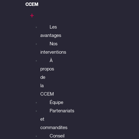
CCEM
Les
avantages
Nos
interventions
À
propos
de
la
CCEM
Équipe
Partenariats
et
commandites
Conseil