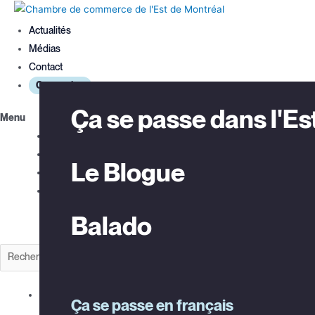
Actualités
Médias
Contact
Connexion
Les avantages
Aide à l’innovation
Ça se passe dans l'Es
Menu
Actualités
Médias
Nos interventions
Aide à l’exportation
Le Blogue
Contact
Connexion
À propos de la CCEM
Club Exportateurs
Balado
Rechercher
MTL
Explorer la CCEM
Ça se passe en français
Équipe