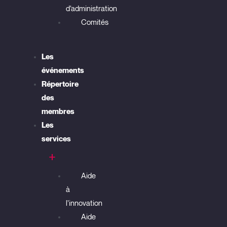
d’administration
Comités
Les
événements
Répertoire
des
membres
Les
services
Aide
à
l’innovation
Aide