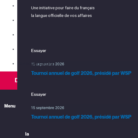
Accueil et intégration
Les événements
Une initiative pour faire du français
Partenaires
la langue officielle de vos affaires
Répertoire des membres
Conseil d'administration
Les services
Comités
Ça se passe en français, ça continu
Ça se passe dans l’Est
Essayer
Une initiative pour faire du français
Essayer
la langue officielle de vos affaires
Concours ESTim
15 septembre 2026
15 septembre 2026
Tournoi annuel de golf 2026, présidé par WSP
Tournoi annuel de golf 2026, présidé par WSP
Devenir membre
Essayer
Menu
15 septembre 2026
Tournoi annuel de golf 2026, présidé par WSP
Explorer
la