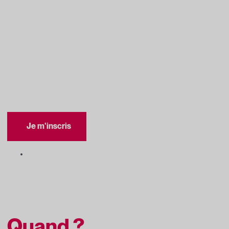
stratégique pour diversifier vos marchés
Transport maritime : un
levier stratégique pour
diversifier vos marchés
Je m'inscris
Exportation
Quand ?