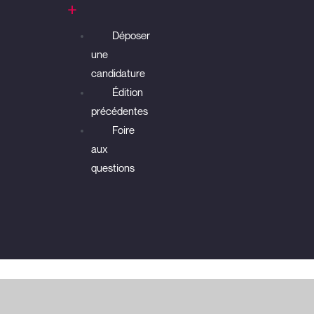
Déposer
une
candidature
Édition
précédentes
Foire
aux
questions
Accueil
/
Événements
/
Transport maritime : un levier