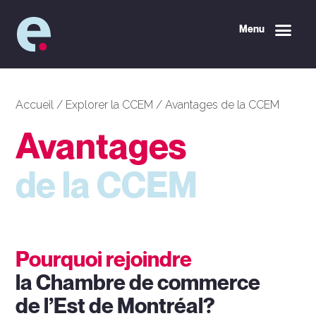
Menu
Accueil
/
Explorer la CCEM
/
Avantages de la CCEM
Avantages
de la CCEM
Pourquoi rejoindre
la Chambre de commerce
de l’Est de Montréal?