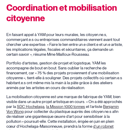
Coordination et mobilisation
citoyenne
En faisant appel à YAM pour leurs murales, les citoyen.ne.s,
commerçant.e.s ou entreprises commanditaires viennent avant tout
chercher une expertise. « Faire le lien entre un.e client.e et un.e artiste,
les implications légales, fiscales et sécuritaires, ça demande un
certain savoir », résume Mme Mailloux-Rousseau.
Portfolio d’artistes, gestion de projet et logistique, YAM les
accompagne de bout en bout. Sans oublier la recherche de
financement, car « 75 % des projets proviennent d’une mobilisation
citoyenne », tient-elle à souligner. Des projets collectifs où certain.e.s
habitant.e.s ont même mis la main à la pâte grâce à des ateliers
animés par les artistes en cours de réalisation.
La mobilisation citoyenne est une marque de fabrique de YAM, bien
visible dans un autre projet artistique en cours. « On a été approchés
par la
SDC Hochelaga
,
la Mission 1000 tonnes
et l’artiste
Benjamin
Von Wong
pour collecter du plastique auprès des citoyen.ne.s afin
de réaliser une gigantesque œuvre d’art pour sensibiliser à la
pollution » poursuit-elle. Cette installation, érigée en juin en plein
cœur d’Hochelaga-Maisonneuve, prendra la forme
d’un robinet