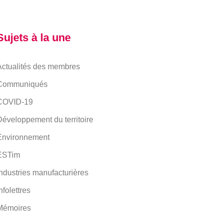
Sujets à la une
Actualités des membres
Communiqués
COVID-19
éveloppement du territoire
Environnement
ESTim
ndustries manufacturières
nfolettres
Mémoires