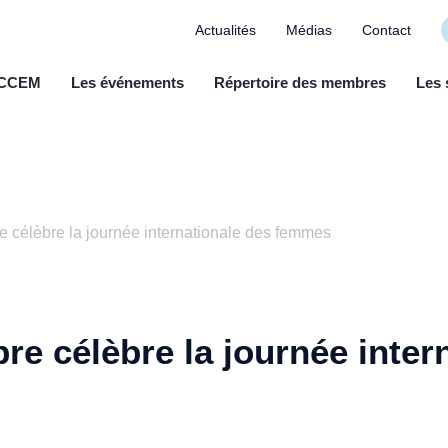
Actualités
Médias
Contact
a CCEM
Les événements
Répertoire des membres
Les 
e célèbre la journée internationale des femmes
re célèbre la journée inter