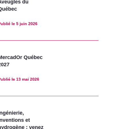
Aveugles du
Québec
ublié le
5 juin 2026
MercadOr Québec
2027
ublié le
13 mai 2026
Ingénierie,
inventions et
hydrogène : venez