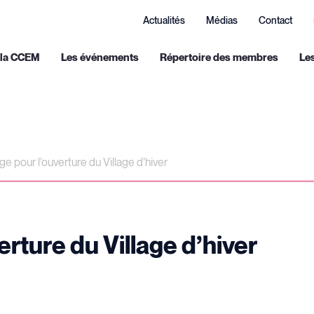
Actualités
Médias
Contact
 la CCEM
Les événements
Répertoire des membres
Le
ge pour l’ouverture du Village d’hiver
erture du Village d’hiver