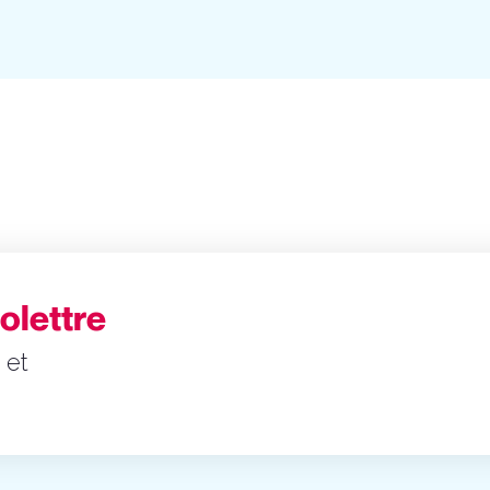
folettre
 et