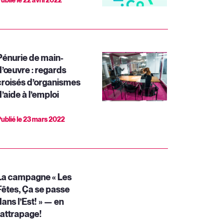
ublié le
22 avril 2022
Pénurie de main-
d’œuvre : regards
croisés d’organismes
’aide à l’emploi
ublié le
23 mars 2022
La campagne « Les
Fêtes, Ça se passe
dans l’Est! » — en
rattrapage!