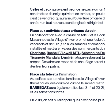
Celles et ceux qui avaient peur de ne pas avoir un
centimètres de neige qui vient de tomber, on peut dé
c’est ce vendredi qu’aura lieu l’ouverture officielle 
année : un tout nouveau sentier glacé, réfrigéré 
Place aux activités et aux artisans du coin
En collaboration avec la chaîne de télé V et la 
Maisonneuve, le Village d’hiver promet une foule d’ac
vendredis et de 10 h ;à 21 h les samedis et diman
installée et mettra en valeur des commerçants du
Charlotte
,
Rachel F/Lowell MTL
,
Sérotonine De
L’emblématique restaurant
Tisanerie Mandala
.
L
crêpes. Des aires de repos et de chauffage seront
d’enfiler leurs patins.
Place à la fête et à l’animation
Au-delà de ses activités familiales, le Village d’hiv
thématiques, des cours de Zumba le samedi matin e
aura également lieu les 13-14 et 20-21 j
BARBEGAZ
et les sensations fortes.
En 2018, on sait où aller pour que l’hiver passe plus 