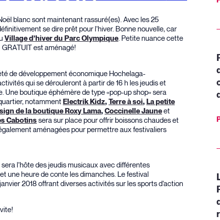
P
 Noël blanc sont maintenant rassuré(es). Avec les 25
finitivement se dire prêt pour l’hiver. Bonne nouvelle, car
du
. Petite nuance cette
Village d’hiver du Parc Olympique
et… GRATUIT est aménagé!
Société de développement économique Hochelaga-
tivités qui se dérouleront à partir de 16 h les jeudis et
che. Une boutique éphémère de type «pop-up shop» sera
d
 quartier, notamment
Electrik Kidz
,
Terre à soi
,
La petite
et
sign de la boutique Roxy Lama
,
Coccinelle Jaune
P
sera sur place pour offrir boissons chaudes et
es Cabotins
 également aménagées pour permettre aux festivaliers
er sera l’hôte des jeudis musicaux avec différentes
t une heure de conte les dimanches. Le festival
anvier 2018 offrant diverses activités sur les sports d’action
vite!