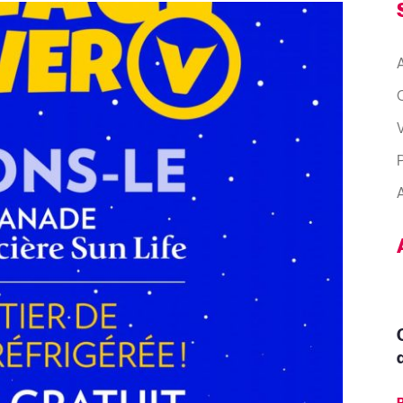
A
Q
P
A
d