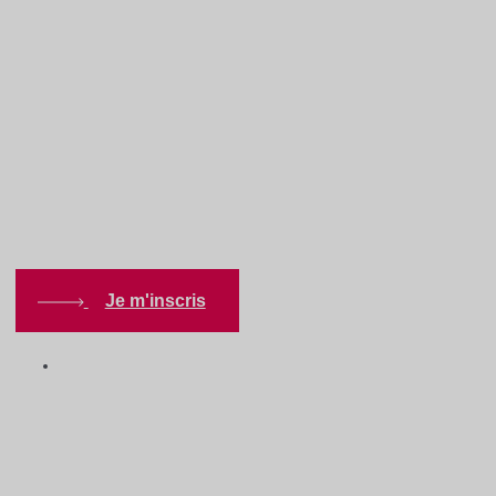
Accueil
/
Événements
/
Matinée développez vos affaires
Matinée développez vos
affaires
Je m'inscris
Contenus en ligne
•
Gratuit, Réseautage