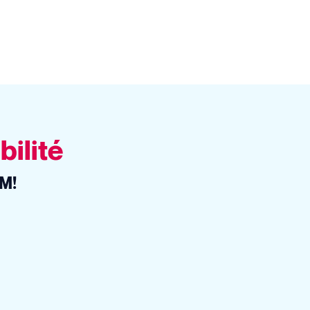
bilité
EM!