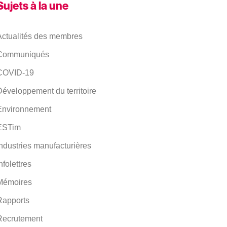
Sujets à la une
Actualités des membres
Communiqués
COVID-19
éveloppement du territoire
Environnement
ESTim
ndustries manufacturières
nfolettres
Mémoires
Rapports
Recrutement