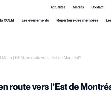
Actualités
Médias
Contact
 la CCEM
Les événements
Répertoire des membres
Le
l Métro | REM: en route vers l’Est de Montréal?
en route vers l’Est de Montré