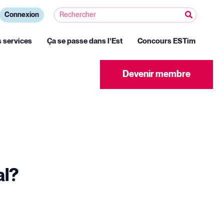
Connexion
s services
Ça se passe dans l’Est
Concours ESTim
Devenir membre
al?