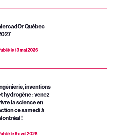
MercadOr Québec
2027
ublié le
13 mai 2026
Ingénierie, inventions
et hydrogène : venez
vivre la science en
action ce samedi à
Montréal !
ublié le
9 avril 2026