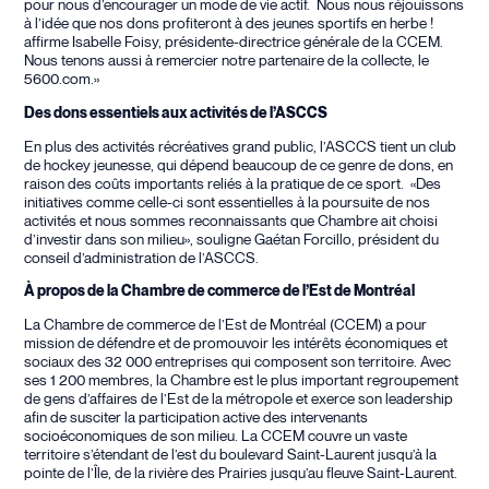
pour nous d’encourager un mode de vie actif. Nous nous réjouissons
à l’idée que nos dons profiteront à des jeunes sportifs en herbe !
affirme Isabelle Foisy, présidente-directrice générale de la CCEM.
Nous tenons aussi à remercier notre partenaire de la collecte, le
5600.com.»
Des dons essentiels aux activités de l’ASCCS
En plus des activités récréatives grand public, l’ASCCS tient un club
de hockey jeunesse, qui dépend beaucoup de ce genre de dons, en
raison des coûts importants reliés à la pratique de ce sport. «Des
initiatives comme celle-ci sont essentielles à la poursuite de nos
activités et nous sommes reconnaissants que Chambre ait choisi
d’investir dans son milieu», souligne Gaétan Forcillo, président du
conseil d’administration de l’ASCCS.
À propos de la Chambre de commerce de l’Est de Montréal
La Chambre de commerce de l’Est de Montréal (CCEM) a pour
mission de défendre et de promouvoir les intérêts économiques et
sociaux des 32 000 entreprises qui composent son territoire. Avec
ses 1 200 membres, la Chambre est le plus important regroupement
de gens d’affaires de l’Est de la métropole et exerce son leadership
afin de susciter la participation active des intervenants
socioéconomiques de son milieu. La CCEM couvre un vaste
territoire s’étendant de l’est du boulevard Saint-Laurent jusqu’à la
pointe de l’Île, de la rivière des Prairies jusqu’au fleuve Saint-Laurent.