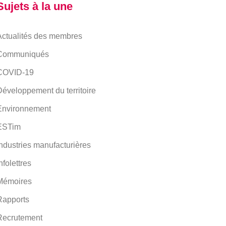
Sujets à la une
Actualités des membres
Communiqués
COVID-19
éveloppement du territoire
Environnement
ESTim
ndustries manufacturières
nfolettres
Mémoires
Rapports
Recrutement