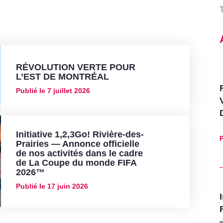
T
RÉVOLUTION VERTE POUR
L’EST DE MONTRÉAL
Publié le
7 juillet 2026
Initiative 1,2,3Go! Rivière-des-
P
Prairies — Annonce officielle
de nos activités dans le cadre
de La Coupe du monde FIFA
2026™
Publié le
17 juin 2026