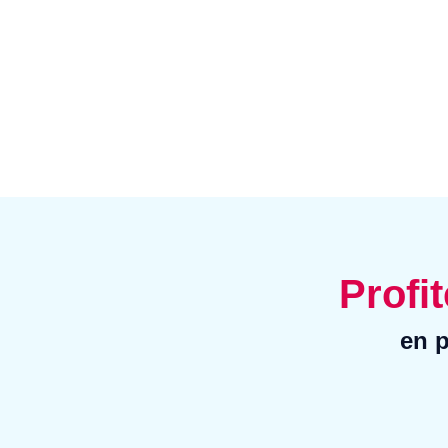
Profit
en p