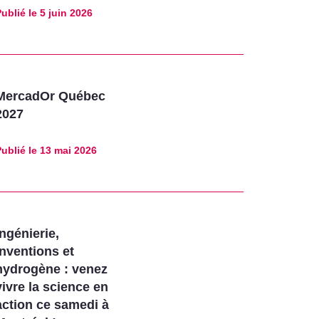
ublié le
5 juin 2026
MercadOr Québec
2027
ublié le
13 mai 2026
Ingénierie,
inventions et
hydrogène : venez
vivre la science en
action ce samedi à