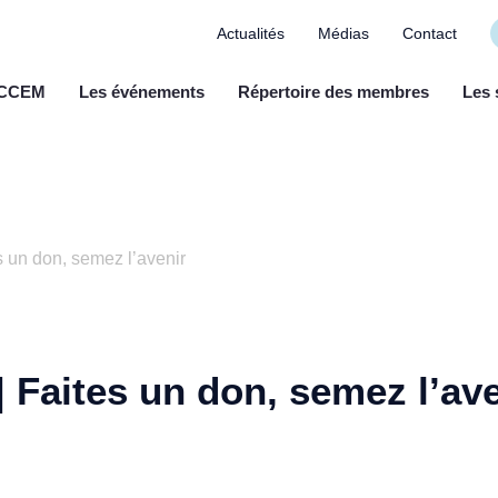
Actualités
Médias
Contact
a CCEM
Les événements
Répertoire des membres
Les 
s un don, semez l’avenir
 Faites un don, semez l’av