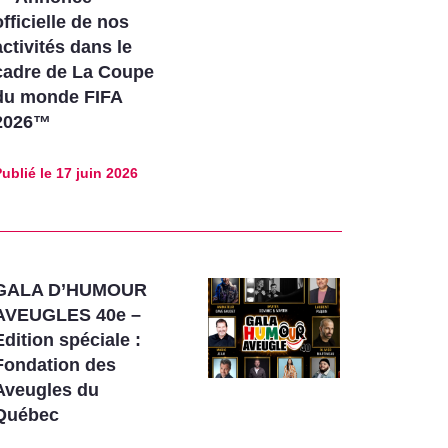
officielle de nos
activités dans le
cadre de La Coupe
du monde FIFA
2026™
ublié le
17 juin 2026
GALA D’HUMOUR
AVEUGLES 40e –
Edition spéciale :
Fondation des
Aveugles du
Québec