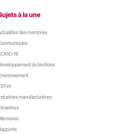
Sujets à la une
ctualités des membres
Communiqués
COVID-19
éveloppement du territoire
Environnement
ESTim
ndustries manufacturières
nfolettres
Mémoires
Rapports