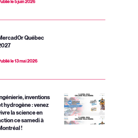
ublié le
5 juin 2026
MercadOr Québec
2027
ublié le
13 mai 2026
Ingénierie, inventions
et hydrogène : venez
vivre la science en
action ce samedi à
Montréal !