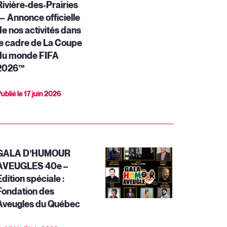
Rivière-des-Prairies
— Annonce officielle
de nos activités dans
le cadre de La Coupe
du monde FIFA
2026™
ublié le
17 juin 2026
GALA D’HUMOUR
AVEUGLES 40e –
dition spéciale :
Fondation des
Aveugles du Québec