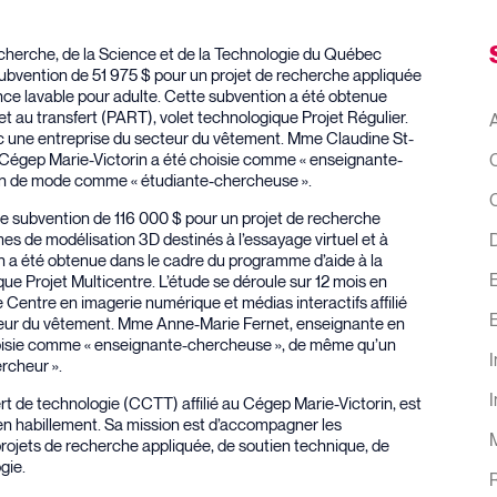
echerche, de la Science et de la Technologie du Québec
vention de 51 975 $ pour un projet de recherche appliquée
ence lavable pour adulte. Cette subvention a été obtenue
t au transfert (PART), volet technologique Projet Régulier.
A
vec une entreprise du secteur du vêtement. Mme Claudine St-
Cégep Marie-Victorin a été choisie comme « enseignante-
gn de mode comme « étudiante-chercheuse ».
subvention de 116 000 $ pour un projet de recherche
es de modélisation 3D destinés à l’essayage virtuel et à
D
n a été obtenue dans le cadre du programme d’aide à la
ue Projet Multicentre. L’étude se déroule sur 12 mois en
 Centre en imagerie numérique et médias interactifs affilié
teur du vêtement. Mme Anne-Marie Fernet, enseignante en
oisie comme « enseignante-chercheuse », de même qu’un
I
rcheur ».
I
rt de technologie (CCTT) affilié au Cégep Marie-Victorin, est
n habillement. Sa mission est d’accompagner les
ojets de recherche appliquée, de soutien technique, de
gie.