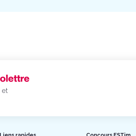
folettre
 et
Liens rapides
Concours ESTim