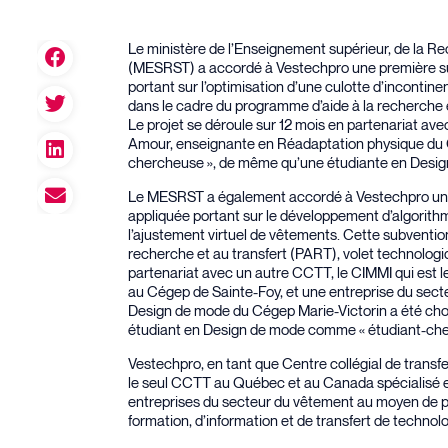
Le ministère de l’Enseignement supérieur, de la R
(MESRST) a accordé à Vestechpro une première sub
portant sur l’optimisation d’une culotte d’incontin
dans le cadre du programme d’aide à la recherche e
Le projet se déroule sur 12 mois en partenariat a
Amour, enseignante en Réadaptation physique du 
chercheuse », de même qu’une étudiante en Desi
Le MESRST a également accordé à Vestechpro une 
appliquée portant sur le développement d’algorithm
l’ajustement virtuel de vêtements. Cette subventio
recherche et au transfert (PART), volet technologiq
partenariat avec un autre CCTT, le CIMMI qui est le
au Cégep de Sainte-Foy, et une entreprise du sec
Design de mode du Cégep Marie-Victorin a été ch
étudiant en Design de mode comme « étudiant-che
Vestechpro, en tant que Centre collégial de transfe
le seul CCTT au Québec et au Canada spécialisé e
entreprises du secteur du vêtement au moyen de pr
formation, d’information et de transfert de technolo