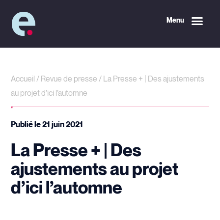
Menu
Accueil
/
Revue de presse
/
La Presse + | Des ajustements
au projet d’ici l’automne
Publié le
21 juin 2021
La Presse + | Des
ajustements au projet
d’ici l’automne