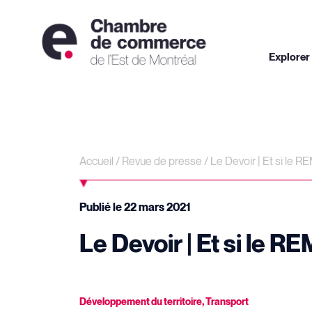
Explorer
Accueil
/
Revue de presse
/
Le Devoir | Et si le RE
Publié le
22 mars 2021
Le Devoir | Et si le RE
Développement du territoire
,
Transport