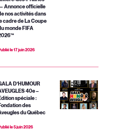
— Annonce officielle
de nos activités dans
le cadre de La Coupe
du monde FIFA
2026™
ublié le
17 juin 2026
GALA D’HUMOUR
AVEUGLES 40e –
dition spéciale :
Fondation des
Aveugles du Québec
ublié le
5 juin 2026