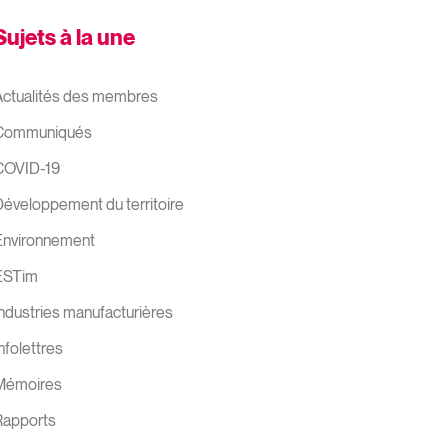
Sujets à la une
ctualités des membres
Communiqués
COVID-19
éveloppement du territoire
Environnement
ESTim
ndustries manufacturières
nfolettres
Mémoires
Rapports