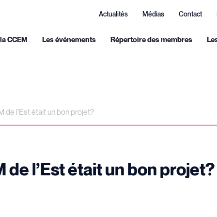
Actualités
Médias
Contact
 la CCEM
Les événements
Répertoire des membres
Le
M de l’Est était un bon projet?
M de l’Est était un bon projet?