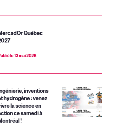
MercadOr Québec
2027
ublié le
13 mai 2026
Ingénierie, inventions
et hydrogène : venez
vivre la science en
action ce samedi à
Montréal !