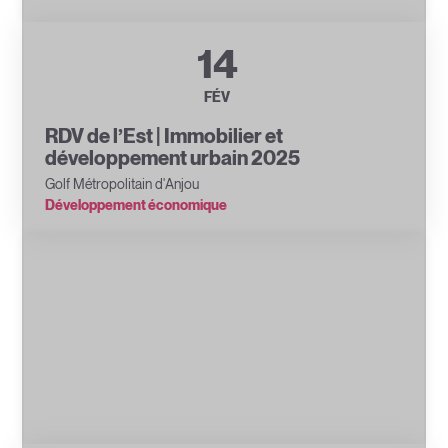
14
FÉV
RDV de l’Est | Immobilier et
développement urbain 2025
Golf Métropolitain d'Anjou
Développement économique
Forum stratégique
,
Les RDV de l'Est
,
Panel de
discussion
,
Réseautage