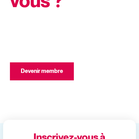
vous ?
Saviez-vous que vous pouvez sauver
jusqu’à 25% sur les événements en étant
membre?
En savoir plus
Devenir membre
Inscrivez-vous à