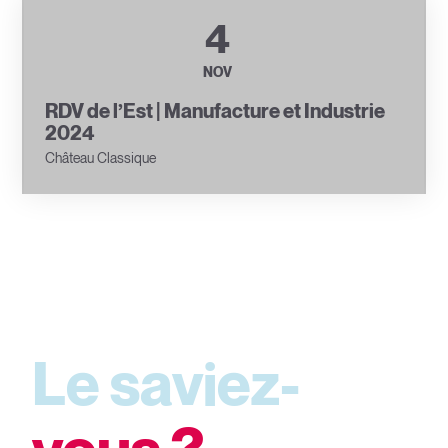
4
NOV
RDV de l’Est | Manufacture et Industrie
2024
Château Classique
Le saviez-