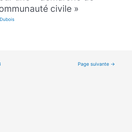
communauté civile »
 Dubois
3
Page suivante
→