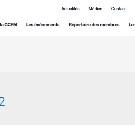
Actualités
Médias
Contact
 la CCEM
Les événements
Répertoire des membres
Le
2